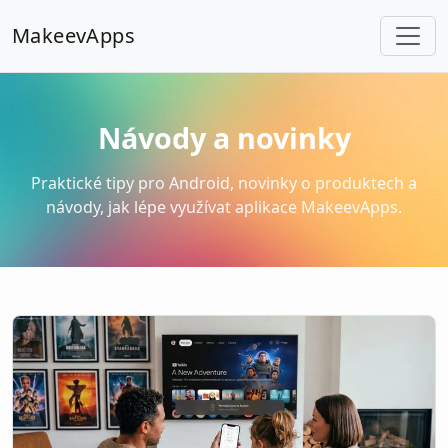
MakeevApps
Návody a novinky
Praktické tipy pro Android, novinky o produktech a
návody, jak lépe využívat aplikace MakeevApps.