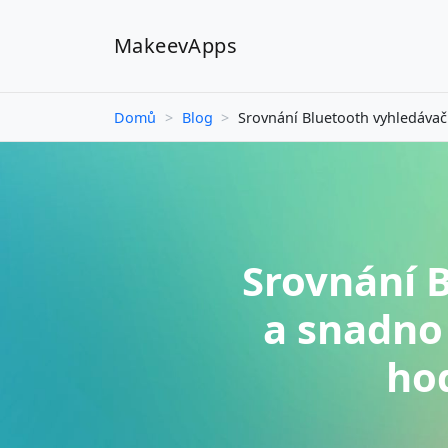
MakeevApps
Domů
>
Blog
>
Srovnání Bluetooth vyhledáva
Srovnání B
a snadno 
hod