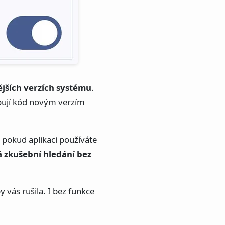
ějších verzích systému
.
obují kód novým verzím
 pokud aplikaci používáte
á zkušební hledání bez
y vás rušila. I bez funkce