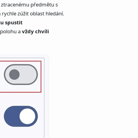
či ztracenému předmětu s
ychle zúžit oblast hledání.
u spustit
í polohu a
vždy chvíli