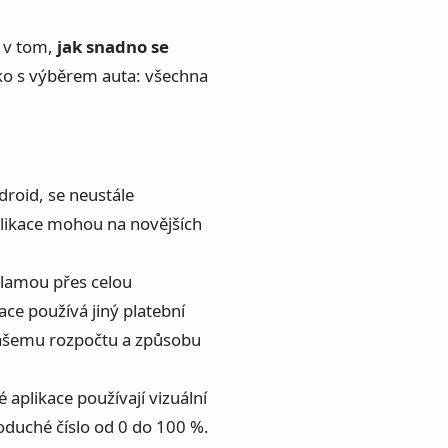
u v tom,
jak snadno se
ako s výběrem auta: všechna
roid, se neustále
aplikace mohou na novějších
klamou přes celou
ace používá jiný platební
vašemu rozpočtu a způsobu
 aplikace používají vizuální
oduché číslo od 0 do 100 %.