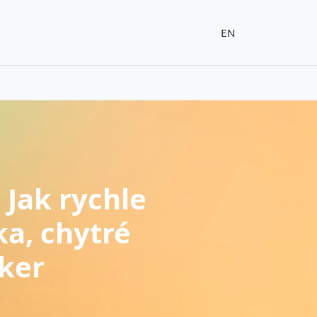
EN
 Jak rychle
ka, chytré
cker