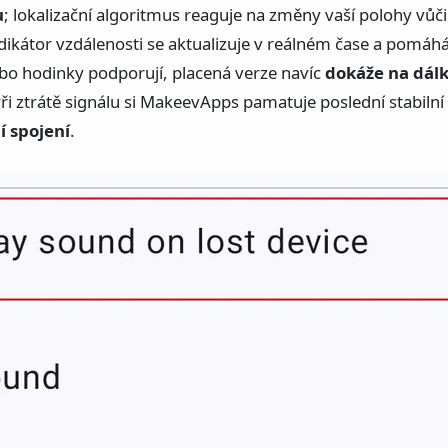
u
; lokalizační algoritmus reaguje na změny vaší polohy vů
kátor vzdálenosti se aktualizuje v reálném čase a pomáhá r
bo hodinky podporují, placená verze navíc
dokáže na dálk
Při ztrátě signálu si MakeevApps pamatuje poslední stabiln
 spojení
.