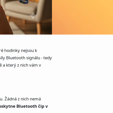
ré hodinky nejsou k
íly Bluetooth signálu - tedy
ě a který z nich vám v
pu. Žádná z nich nemá
oskytne Bluetooth čip v