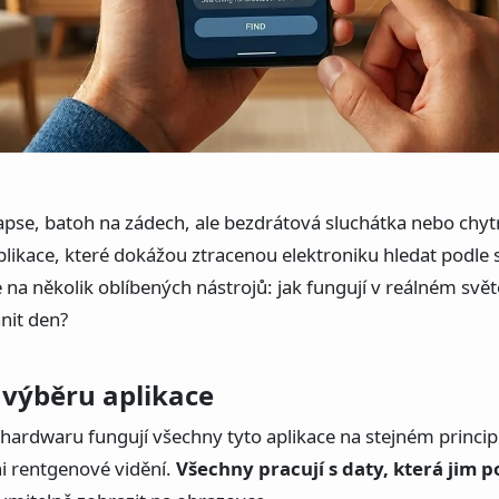
kapse, batoh na zádech, ale bezdrátová sluchátka nebo chyt
aplikace, které dokážou ztracenou elektroniku hledat podle s
e na několik oblíbených nástrojů: jak fungují v reálném svět
nit den?
i výběru aplikace
a hardwaru fungují všechny tyto aplikace na stejném princi
ni rentgenové vidění.
Všechny pracují s daty, která jim p