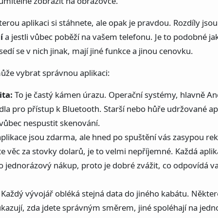
ozumitelně zobrazit na obrazovce.
terou aplikaci si stáhnete, ale opak je pravdou. Rozdíly jso
í
a jestli vůbec poběží na vašem telefonu. Je to podobné j
sedí se v nich jinak, mají jiné funkce a jinou cenovku.
může vybrat správnou aplikaci:
ita:
To je častý kámen úrazu. Operační systémy, hlavně And
idla pro přístup k Bluetooth. Starší nebo hůře udržované 
vůbec nespustit skenování.
plikace jsou zdarma, ale hned po spuštění vás zasypou re
 věc za stovky dolarů, je to velmi nepříjemné. Každá aplik
o jednorázový nákup, proto je dobré zvážit, co odpovídá 
Každý vývojář obléká stejná data do jiného kabátu. Některé
ukazují, zda jdete správným směrem, jiné spoléhají na jedn