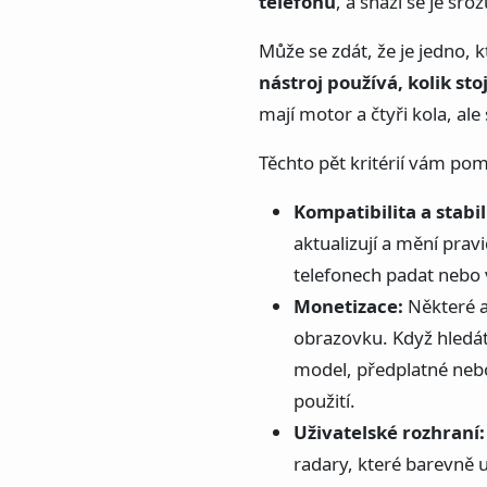
telefonu
, a snaží se je sr
Může se zdát, že je jedno, k
nástroj používá, kolik stoj
mají motor a čtyři kola, ale 
Těchto pět kritérií vám po
Kompatibilita a stabil
aktualizují a mění prav
telefonech padat nebo 
Monetizace:
Některé a
obrazovku. Když hledáte
model, předplatné neb
použití.
Uživatelské rozhraní:
radary, které barevně 