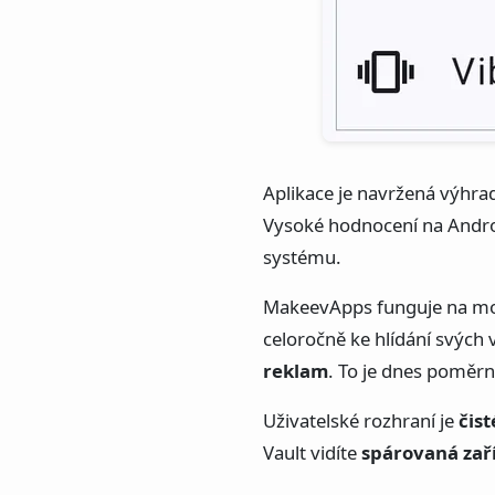
Aplikace je navržená výhra
Vysoké hodnocení na Androi
systému.
MakeevApps funguje na mode
celoročně ke hlídání svých
reklam
. To je dnes poměrn
Uživatelské rozhraní je
čis
Vault vidíte
spárovaná zaří