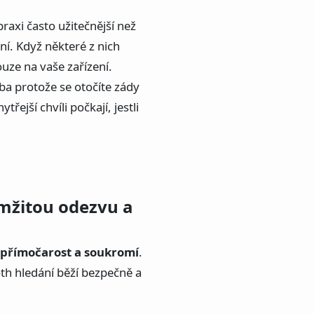
raxi často užitečnější než
ní. Když některé z nich
ouze na vaše zařízení.
eba protože se otočíte zády
řejší chvíli počkají, jestli
mžitou odezvu a
přímočarost a soukromí
.
oth hledání běží bezpečně a