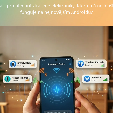
ací pro hledání ztracené elektroniky. Která má nejlepší
funguje na nejnovějším Androidu?