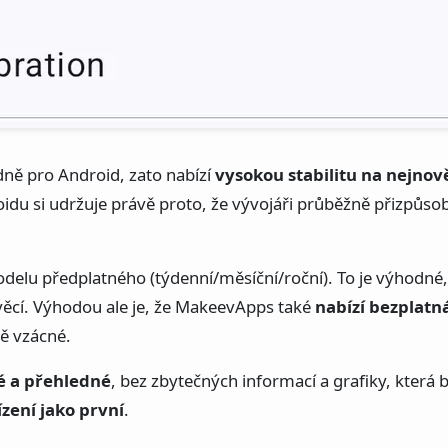
dně pro Android, zato nabízí
vysokou stabilitu na nejnov
du si udržuje právě proto, že vývojáři průběžně přizpůs
lu předplatného (týdenní/měsíční/roční). To je výhodné,
 věcí. Výhodou ale je, že MakeevApps také
nabízí bezplatn
ě vzácné.
té a přehledné
, bez zbytečných informací a grafiky, která b
zení jako první
.