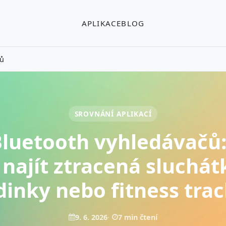
APLIKACE
BLOG
čů
SROVNÁNÍ APLIKACÍ
luetooth vyhledávačů:
najít ztracená sluchát
inky nebo fitness tra
9. 6. 2026
7 min čtení