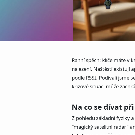
Ranní spěch: klíče máte v 
nalezení. Naštěstí existují 
podle RSSI. Podívali jsme s
krizové situaci může zachrá
Na co se dívat př
Z pohledu základní fyziky 
"magický satelitní radar" a