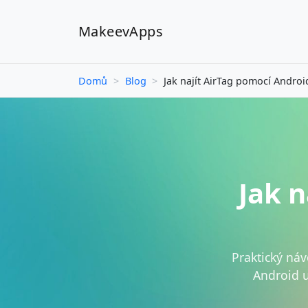
MakeevApps
Domů
>
Blog
>
Jak najít AirTag pomocí Andro
Jak 
Praktický ná
Android u