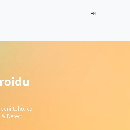
EN
roidu
pení toho, co
 & Detect.