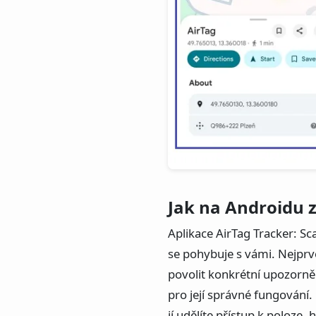
Jak na Androidu 
Aplikace AirTag Tracker: Sc
se pohybuje s vámi. Nejprve
povolit konkrétní upozorněn
pro její správné fungování
jí udělíte přístup k poloze,