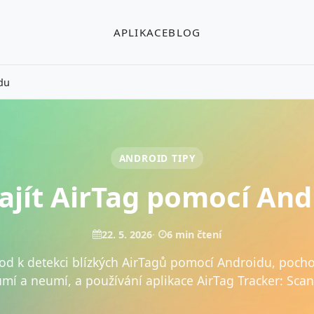
APLIKACE
BLOG
idu
ANDROID TIPY
najít AirTag pomocí And
22. 5. 2026
6 min čtení
vod k detekci blízkých AirTagů pomocí Androidu, pocho
mí a neumí, a používání aplikace AirTag Tracker: Scan