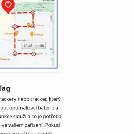
Tag
rackery nebo tracker, který
out optimalizaci baterie a
nkce slouží a co je potřeba
o ve vašem zařízení. Pokud
e pouze ve vaší soukromé