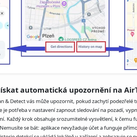
získat automatická upozornění na Air
an & Detect vás může upozornit, pokud zachytí podezřelé t
 je potřeba v nastavení zapnout sledování na pozadí, vypn
í. Každý krok obsahuje srozumitelné vysvětlení, k čemu fu
. Nemusíte se bát: aplikace nevyžaduje účet a funguje přím
 historie detekcí se ukládá lokálně v zařízení a zobrazuje s