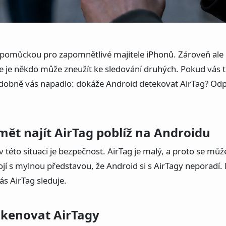
u pomůckou pro zapomnětlivé majitele iPhonů. Zároveň al
že je někdo může zneužít ke sledování druhých. Pokud vás t
dobně vás napadlo: dokáže Android detekovat AirTag? Odp
umět najít AirTag poblíž na Androidu
 v této situaci je bezpečnost. AirTag je malý, a proto se m
ojí s mylnou představou, že Android si s AirTagy neporadí. P
ás AirTag sleduje.
skenovat AirTagy