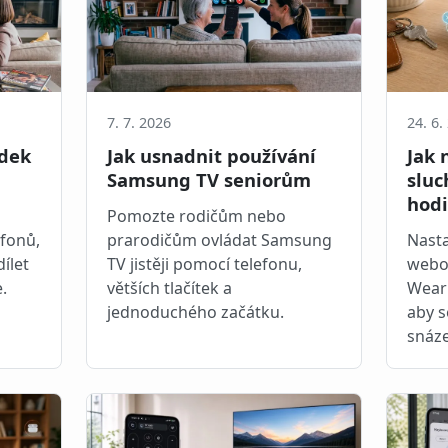
7. 7. 2026
24. 6.
ádek
Jak usnadnit používání
Jak 
Samsung TV seniorům
sluc
hod
Pomozte rodičům nebo
fonů,
prarodičům ovládat Samsung
Nasta
dílet
TV jistěji pomocí telefonu,
webov
.
větších tlačítek a
Wear 
jednoduchého začátku.
aby s
snáze