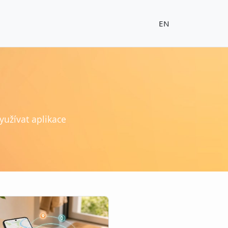
EN
yužívat aplikace