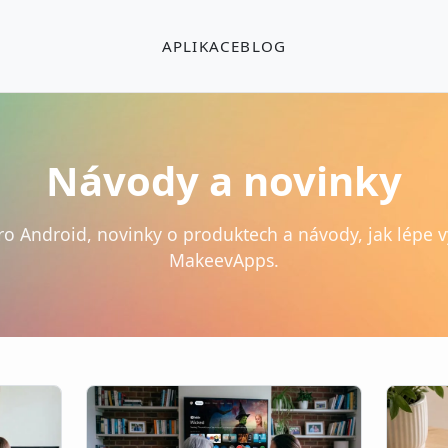
APLIKACE
BLOG
Návody a novinky
pro Android, novinky o produktech a návody, jak lépe v
MakeevApps.