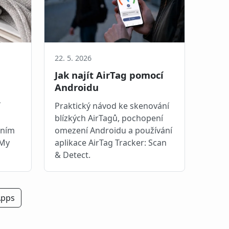
22. 5. 2026
Jak najít AirTag pomocí
Androidu
í
Praktický návod ke skenování
blízkých AirTagů, pochopení
ením
omezení Androidu a používání
 My
aplikace AirTag Tracker: Scan
& Detect.
Apps