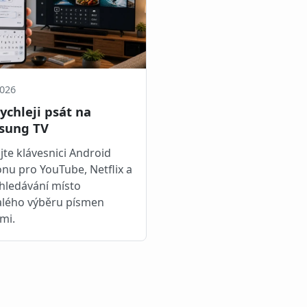
2026
rychleji psát na
sung TV
jte klávesnici Android
onu pro YouTube, Netflix a
hledávání místo
lého výběru písmen
mi.