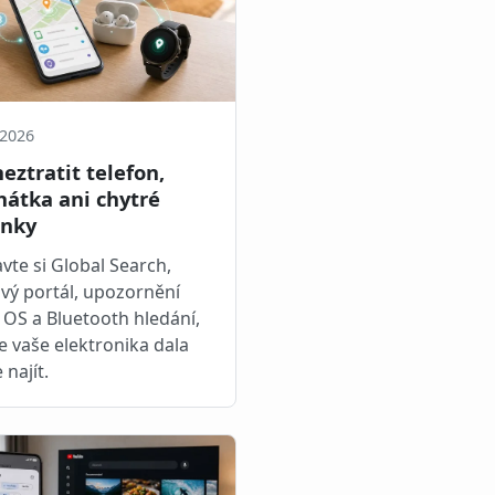
 2026
neztratit telefon,
hátka ani chytré
inky
vte si Global Search,
ý portál, upozornění
OS a Bluetooth hledání,
e vaše elektronika dala
 najít.