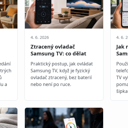
4. 6. 2026
4. 6. 
Ztracený ovladač
Jak 
Samsung TV: co dělat
Sam
edání
Praktický postup, jak ovládat
Použi
ytrých
Samsung TV, když je fyzický
telef
ů
ovladač ztracený, bez baterií
TV vy
lu a
nebo není po ruce.
poma
šipka